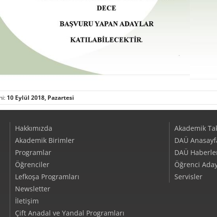
hi:
10 Eylül 2018, Pazartesi
Hakkımızda
Akademik Ta
Akademik Birimler
DAÜ Anasayf
Programlar
DAÜ Haberler/
Öğrenciler
Öğrenci Aday
Lefkoşa Programları
Servisler
Newsletter
İletişim
Çift Anadal ve Yandal Programları