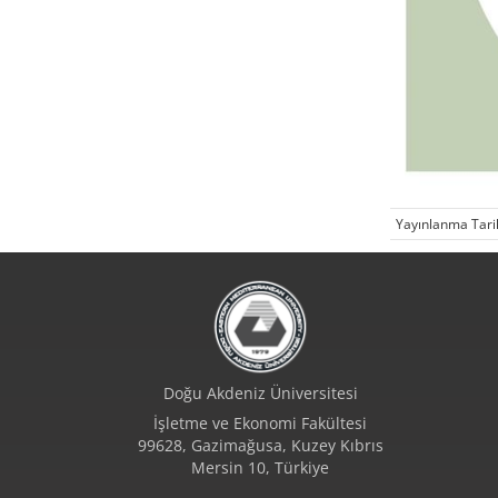
Yayınlanma Tari
Doğu Akdeniz Üniversitesi
İşletme ve Ekonomi Fakültesi
99628, Gazimağusa, Kuzey Kıbrıs
Mersin 10, Türkiye