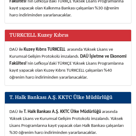
Fakültesi
’nin Lefkoşa’daki TÜRKÇE Yüksek Lisans Programlarına
kayıt yapacak olan Kalkınma Bankası çalışanları %30 öğrenim
harcı indiriminden yararlanacaklar.
TURKCELL Kuzey Kıbrıs
DA
Ü ile
Kuzey Kıbrıs
TURKCELL
arasında Yüksek Lisans ve
Kurumsal Gelişim Protokolü imzalandı.
DAÜ İşletme ve Ekonomi
Fakültesi
’nin Lefkoşa’daki TÜRKÇE Yüksek Lisans Programlarına
kayıt yapacak olan
Kuzey Kıbrıs
TURKCELL çalışanları %40
öğrenim harcı indiriminden yararlanacaklar.
T. Halk Bankası A.Ş. KKTC Ülke Müdürlüğü
DA
Ü ile
T. Halk Bankası A.Ş. KKTC Ülke Müdürlüğü
arasında
Yüksek Lisans ve Kurumsal Gelişim Protokolü imzalandı. Yüksek
Lisans Programlarına kayıt yapacak olan Halk Bankası çalışanları
%30 öğrenim harcı indiriminden yararlanacaklar.